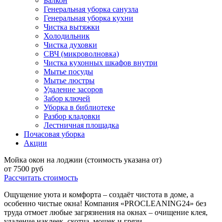
Балкон
Генеральная уборка санузла
Генеральная уборка кухни
Чистка вытяжки
Холодильник
Чистка духовки
СВЧ (микроволновка)
Чистка кухонных шкафов внутри
Мытье посуды
Мытье люстры
Удаление засоров
Забор ключей
Уборка в библиотеке
Разбор кладовки
Лестничная площадка
Почасовая уборка
Акции
Мойка окон на лоджии (стоимость указана от)
от
7500
руб
Рассчитать стоимость
Ощущение уюта и комфорта – создаёт чистота в доме, а
особенно чистые окна! Компания «PROCLEANING24» без
труда отмоет любые загрязнения на окнах – очищение клея,
удаление наклеек, скотча, мошек и грязи.