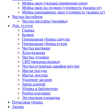
Мойка окон (указана примерная цена)
Мойка окон на лоджии (стоимость указана от)
Мойка панорамных окон (стоимость указана от)
Чистка бассейнов
Чистка бассейна (мозайка)
Доп. услуги
Глажка
Балкон
Генеральная уборка санузла
Генеральная уборка кухни
Чистка вытяжки
Холодильник
Чистка духовки
СВЧ (микроволновка)
Чистка кухонных шкафов внутри
Мытье посуды
Мытье люстры
Удаление засоров
Забор ключей
Уборка в библиотеке
Разбор кладовки
Лестничная площадка
Почасовая уборка
Акции