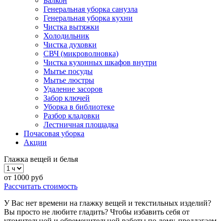
Балкон
Генеральная уборка санузла
Генеральная уборка кухни
Чистка вытяжки
Холодильник
Чистка духовки
СВЧ (микроволновка)
Чистка кухонных шкафов внутри
Мытье посуды
Мытье люстры
Удаление засоров
Забор ключей
Уборка в библиотеке
Разбор кладовки
Лестничная площадка
Почасовая уборка
Акции
Глажка вещей и белья
от
1000
руб
Рассчитать стоимость
У Вас нет времени на глажку вещей и текстильных изделий?
Вы просто не любите гладить? Чтобы избавить себя от
утомительной и обременительной работы по дому, предлагаем