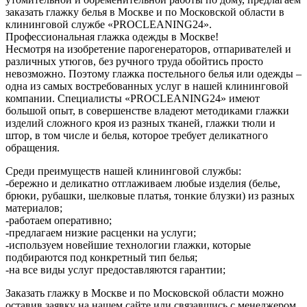
заказать глажку белья в Москве и по Московской области в
клининговой службе «PROCLEANING24».
Профессиональная глажка одежды в Москве!
Несмотря на изобретение парогенераторов, отпаривателей и
различных утюгов, без ручного труда обойтись просто
невозможно. Поэтому глажка постельного белья или одежды –
одна из самых востребованных услуг в нашей клининговой
компании. Специалисты «PROCLEANING24» имеют
большой опыт, в совершенстве владеют методиками глажки
изделий сложного кроя из разных тканей, глажки тюли и
штор, в том числе и белья, которое требует деликатного
обращения.
Среди преимуществ нашей клининговой службы:
-бережно и деликатно отглаживаем любые изделия (белье,
брюки, рубашки, шелковые платья, тонкие блузки) из разных
материалов;
-работаем оперативно;
-предлагаем низкие расценки на услуги;
-используем новейшие технологии глажки, которые
подбираются под конкретный тип белья;
-на все виды услуг предоставляются гарантии;
Заказать глажку в Москве и по Московской области можно
оставив заявку на нашем сайте или связавшись с менеджером